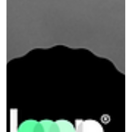
algum responde. Otimize o script e repita. Funciona, às
vezes com custo altíssimo de tempo, de reputação, de
energia de times que deveriam estar fechando, não
caçando. O problema não é o vendedor. É a ausência de
intenção como variável. O dado sem contexto é ruído
Em 1962, Ever