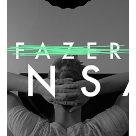
Strategy
3 decisões que CEOs ignoram em
reestruturações — e que podem
aumentar margens em até 80%
homem com as mãos na cabeça em sinal de supresa
Design não é a etapa final de um projeto. É a função que
torna decisões de negócio executáveis. Quando uma
empresa entra em modo de reestruturação, o roteiro
costuma ser previsível: cortar headcount, reduzir verba
de marketing, consolidar fornecedores e aguardar os
resultados melhorarem. O problema é que esse roteiro
raramente funciona sozinho. Estudei casos de
reestruturações que, de fato, geraram resultado — e o
padrão que apa