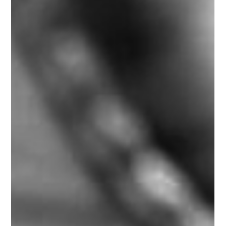
Toda sexta, uma thread no X transforma um
lançamento em manifesto geracional. E na semana
passada, nem precisou de lançamento: a Anthropic
acidentalmente vazou quase 3.000 arquivos internos de
seu CMS — incluindo um rascunho de blog descrevendo
um modelo chamado Claude Mythos , internamente
codinomeado "Capybara", posicionado acima de toda a
linha Opus. O documento dizia, com toda a sobriedade:
"o modelo de IA mais poderoso qu