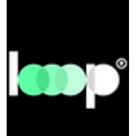
Museu de grandes novidades
Cazuza cantava que o Brasil era um "museu de grandes
novidades". Haveria orgulho ou ironia nessa frase? As
duas coisas, provavelmente. Um museu conserva o que
já foi. Grandes novidades chegam em ondas que se
repetem, prometendo tudo e entregando, muitas vezes,
apenas a promessa.