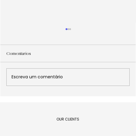
Comentários
Escreva um comentário
3 decisões que CEOs ignoram em
reestruturações — e que podem
aumentar margens em até 80%
OUR CLIENTS