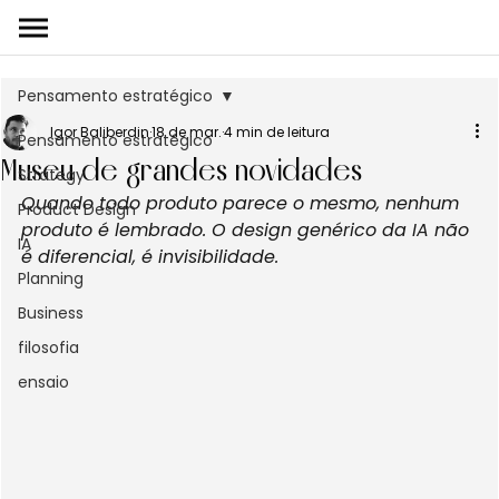
Pensamento estratégico
Igor Baliberdin
18 de mar.
4 min de leitura
Pensamento estratégico
Museu de grandes novidades
Strategy
Quando todo produto parece o mesmo, nenhum 
Product Design
produto é lembrado. O design genérico da IA não 
IA
é diferencial, é invisibilidade.
Planning
Business
filosofia
ensaio