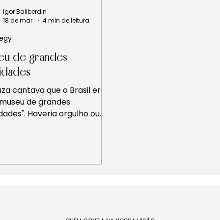
Igor Baliberdin
18 de mar.
4 min de leitura
tegy
eu de grandes
idades
za cantava que o Brasil era
museu de grandes
dades". Haveria orgulho ou
ia nessa frase? As duas
as, provavelmente. Um
u conserva o que já foi.
ndes novidades chegam em
s que se repetem,
etendo tudo e entregando,
as vezes, apenas a
messa.