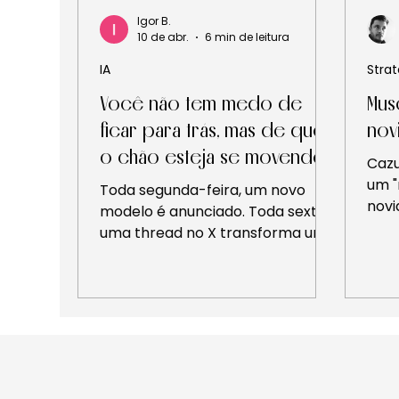
Igor B.
10 de abr.
6 min de leitura
IA
Stra
Você não tem medo de
Mus
ficar para trás, mas de que
nov
o chão esteja se movendo.
Cazu
um "
Toda segunda-feira, um novo
novi
modelo é anunciado. Toda sexta,
iron
uma thread no X transforma um
cois
lançamento em manifesto
muse
geracional. E na semana passada,
Gra
nem precisou de lançamento: a
onda
Anthropic acidentalmente vazou
prom
quase 3.000 arquivos internos de
muit
seu CMS — incluindo um rascunho
pro
de blog descrevendo um modelo