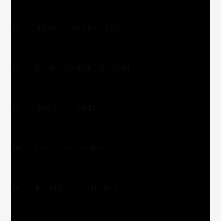
02
APP DO CONSULTOR •TRAIVE
03
PLATAFORMA FINANCEIRA •TRAIVE
04
SIMULADOR • DAIKIN
LIVRO DA MARCA GLOBO
08
NOTÁVEIS • FECOMERCIO SP
06