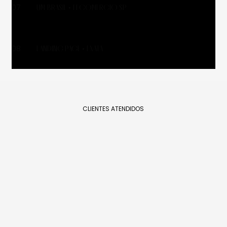
UM BRASIL • FECOMERCIO SP
07
LANDING PAGE • EXATA
08
CLIENTES ATENDIDOS