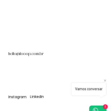
hello@looop.com.br
Vamos conversar
LinkedIn
Instagram
1