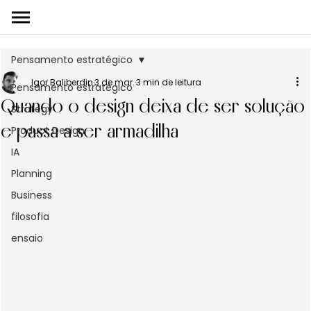
Pensamento estratégico
Igor Baliberdin
3 de mar.
3 min de leitura
Pensamento estratégico
Quando o design deixa de ser solução
Strategy
e passa a ser armadilha
Product Design
IA
Planning
Business
filosofia
ensaio